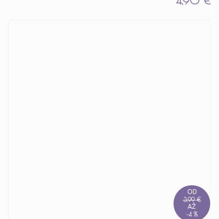
4,90 €
OD
3,99 €
AŽ
–4 %