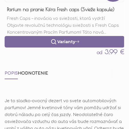
Parfum na pranie Kifra Fresh caps (Svieže kapsule)
Fresh Caps – inovácia vo sviežosti, ktorá vydrží
Objavte revolučnú technológiu sviežosti s Fresh Caps
Koncentrovaným Pracím Parfumom! Táto nová...
Varianty
3,99 €
od
POPIS
HODNOTENIE
Je to sladko-ovocný dezert vo svete automobilových
parfumov! Jemné kvetinové tóny vám pomôžu udržať si
dobrú náladu po celý čas jazdy. Neodolateľné čaro
osviežovača vzduchu do auta vás bude rozmaznávať a
urobí z vášho auta oázu kvetinových vôní. Odteraz bude