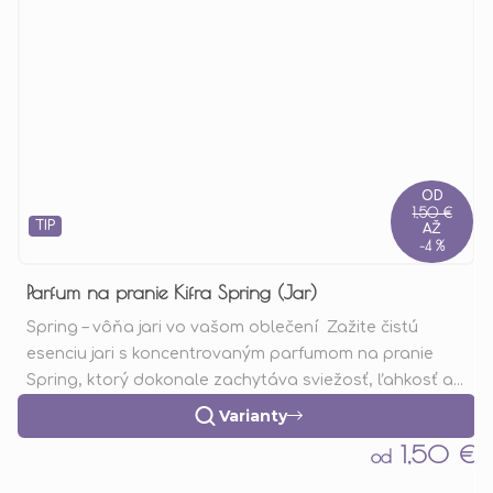
OD
1,50 €
TIP
AŽ
–4 %
Parfum na pranie Kifra Spring (Jar)
Spring – vôňa jari vo vašom oblečení Zažite čistú
esenciu jari s koncentrovaným parfumom na pranie
Spring, ktorý dokonale zachytáva sviežosť, ľahkosť a...
Varianty
1,50 €
od