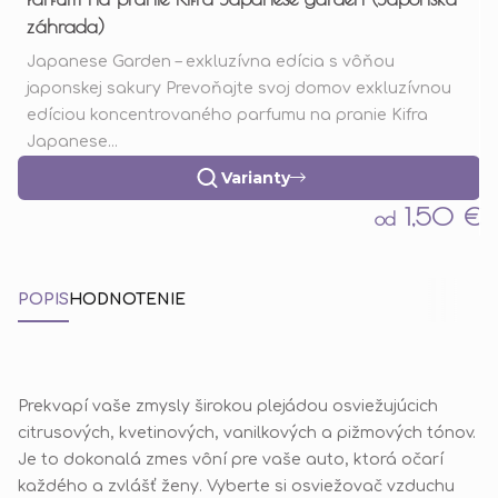
záhrada)
Japanese Garden – exkluzívna edícia s vôňou
japonskej sakury Prevoňajte svoj domov exkluzívnou
edíciou koncentrovaného parfumu na pranie Kifra
Japanese...
Varianty
1,50 €
od
POPIS
HODNOTENIE
Prekvapí vaše zmysly širokou plejádou osviežujúcich
citrusových, kvetinových, vanilkových a pižmových tónov.
Je to dokonalá zmes vôní pre vaše auto, ktorá očarí
každého a zvlášť ženy. Vyberte si osviežovač vzduchu