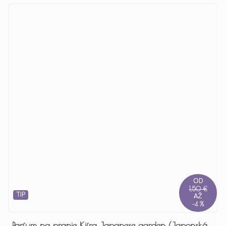
OD
1,50 €
TIP
AŽ
–4 %
Parfum na pranie Kifra Japanese garden (Japonská