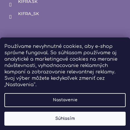
KIFRA.SK
KIFRA_SK
Používame nevyhnutné cookies, aby e-shop
správne fungoval. So súhlasom používame aj
analytické a marketingové cookies na meranie
návštevnosti, vyhodnocovanie reklamných
kampaní a zobrazovanie relevantnej reklamy.
Svoj výber môžete kedykoľvek zmeniť cez
„Nastavenia“.
Nastavenie
Súhlasím
Vytvoril Shoptet
Copyright 2026
Kifra
. Všetky práva vyhradené.
Upraviť