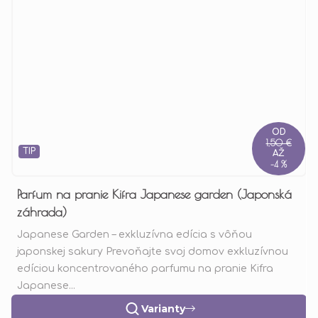
OD
1,50 €
TIP
AŽ
–4 %
Parfum na pranie Kifra Japanese garden (Japonská
záhrada)
Japanese Garden – exkluzívna edícia s vôňou
japonskej sakury Prevoňajte svoj domov exkluzívnou
edíciou koncentrovaného parfumu na pranie Kifra
Japanese...
Varianty