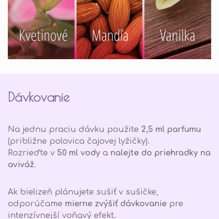
Dávkovanie
Na jednu praciu dávku použite
2,5 ml parfumu
(približne polovica čajovej lyžičky).
Rozrieďte v
50 ml vody
a
nalejte do priehradky na
aviváž
.
Ak bielizeň plánujete sušiť v sušičke,
odporúčame
mierne zvýšiť dávkovanie
pre
intenzívnejší voňavý efekt.