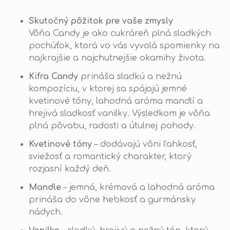
Skutočný pôžitok pre vaše zmysly
Vôňa Candy je ako cukráreň plná sladkých
pochúťok, ktorá vo vás vyvolá spomienky na
najkrajšie a najchutnejšie okamihy života.
Kifra Candy
prináša sladkú a nežnú
kompozíciu, v ktorej sa spájajú jemné
kvetinové tóny, lahodná aróma mandlí a
hrejivá sladkosť vanilky. Výsledkom je vôňa
plná pôvabu, radosti a útulnej pohody.
Kvetinové tóny
– dodávajú vôni ľahkosť,
sviežosť a romantický charakter, ktorý
rozjasní každý deň.
Mandle
– jemná, krémová a lahodná aróma
prináša do vône hebkosť a gurmánsky
nádych.