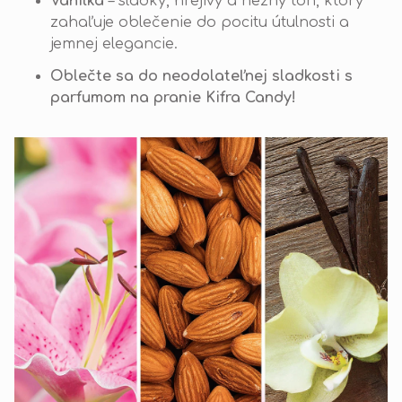
Vanilka
– sladký, hrejivý a nežný tón, ktorý
zahaľuje oblečenie do pocitu útulnosti a
jemnej elegancie.
Oblečte sa do neodolateľnej sladkosti s
parfumom na pranie Kifra Candy!