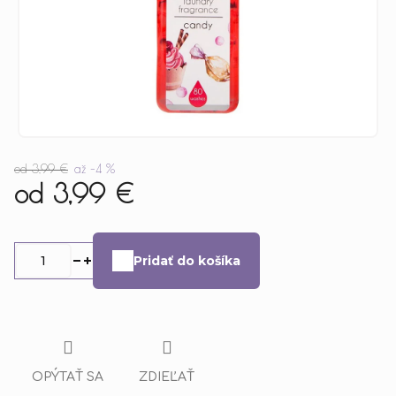
od 3,99 €
až –4 %
od
3,99 €
Jednotková
cena:
Pridať do košíka
OPÝTAŤ SA
ZDIEĽAŤ