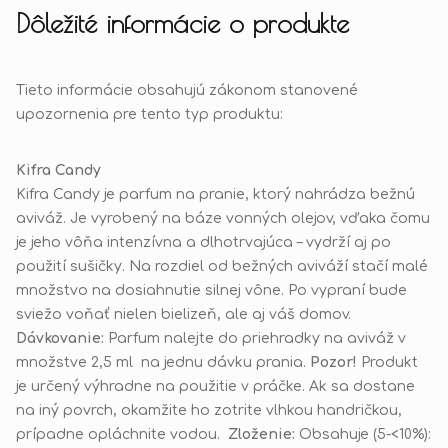
Dôležité informácie o produkte
Tieto informácie obsahujú zákonom stanovené
upozornenia pre tento typ produktu:
Kifra Candy
Kifra Candy je parfum na pranie, ktorý nahrádza bežnú
aviváž. Je vyrobený na báze vonných olejov, vďaka čomu
je jeho vôňa intenzívna a dlhotrvajúca – vydrží aj po
použití sušičky. Na rozdiel od bežných aviváží stačí malé
množstvo na dosiahnutie silnej vône. Po vypraní bude
sviežo voňať nielen bielizeň, ale aj váš domov.
Dávkovanie:
Parfum nalejte do priehradky na aviváž v
množstve 2,5 ml na jednu dávku prania.
Pozor!
Produkt
je určený výhradne na použitie v práčke. Ak sa dostane
na iný povrch, okamžite ho zotrite vlhkou handričkou,
prípadne opláchnite vodou.
Zloženie:
Obsahuje (5-<10%):