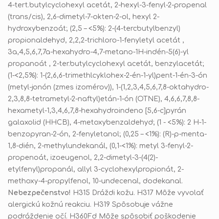
4-tert.butylcyclohexyl acetát, 2-hexyl-3-fenyl-2-propenal
(trans/cis), 2,6-dimetyl-7-okten-2-ol, hexyl 2-
hydroxybenzoát; (2,5 – <5%): 2-(4-tercbutylbenzyl)
propionaldehyd, 2,2,2-trichloro-1-fenyletyl acetát ,
3a,4,5,6,7,7a-hexahydro-4,7-metano-1H-indén-5(6)-yl
propanoát , 2-ter.butylcyclohexyl acetát,
benzylacetát;
(1-<2,5%): 1-(2,6,6-trimethlcyklohex-2-én-1-yl)pent-1-én-3-ón
(metyl-jonón (zmes izomérov)),
1-(1,2,3,4,5,6,7,8-oktahydro-
2,3,8,8-tetrametyl-2-naftyl)etán-1-ón (OTNE), 4,6,6,7,8,8-
hexametyl-1,3,4,6,7,8-hexahydroindeno [5,6-c]pyrán
galaxolid (HHCB), 4-metoxybenzaldehyd; (1 - <5%): 2 H-1-
benzopyran-2-ón,
2-fenyletanol; (0,25 – <1%):
(R)-p-menta-
1,8-dién, 2-methylundekanál, (0,1-<1%): metyl 3-fenyl-2-
propenoát, izoeugenol, 2,2-dimetyl-3-(4(2)-
etylfenyl)propanál, allyl 3-cyclohexylpropionát, 2-
methoxy-4-propylfenol, 10-undecenal, dodekanal.
Nebezpečenstvo!
H315 Dráždi kožu. H317 Môže vyvolať
alergickú kožnú reakciu. H319 Spôsobuje vážne
podráždenie očí. H360Fd Môže spôsobiť poškodenie