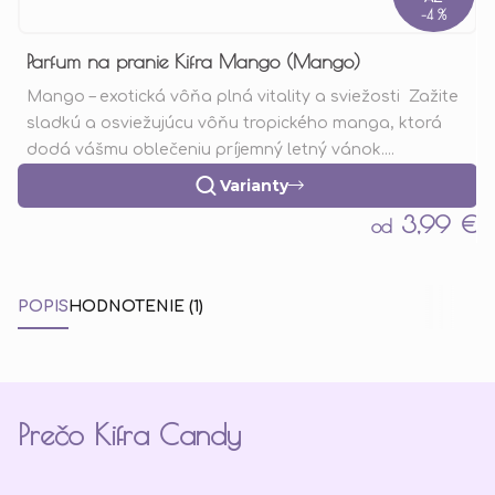
–4 %
Parfum na pranie Kifra Mango (Mango)
Mango – exotická vôňa plná vitality a sviežosti Zažite
sladkú a osviežujúcu vôňu tropického manga, ktorá
dodá vášmu oblečeniu príjemný letný vánok....
Varianty
3,99 €
od
POPIS
HODNOTENIE (1)
Prečo Kifra Candy