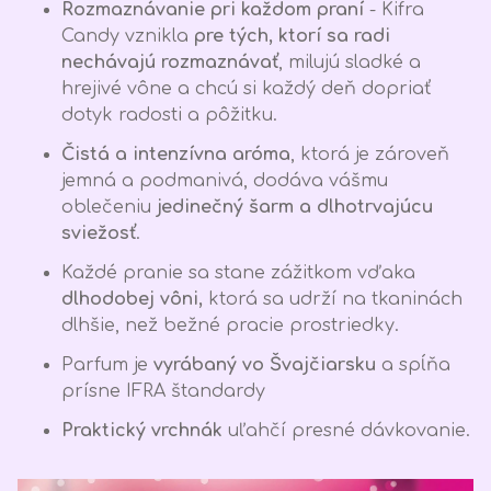
Rozmaznávanie pri každom praní
- Kifra
Candy vznikla
pre tých, ktorí sa radi
nechávajú rozmaznávať
, milujú sladké a
hrejivé vône a chcú si každý deň dopriať
dotyk radosti a pôžitku.
Čistá a intenzívna aróma
, ktorá je zároveň
jemná a podmanivá, dodáva vášmu
oblečeniu
jedinečný šarm a dlhotrvajúcu
sviežosť
.
Každé pranie sa stane zážitkom vďaka
dlhodobej vôni,
ktorá sa udrží na tkaninách
dlhšie, než bežné pracie prostriedky.
Parfum je
vyrábaný vo Švajčiarsku
a spĺňa
prísne IFRA štandardy
Praktický vrchnák
uľahčí presné dávkovanie.