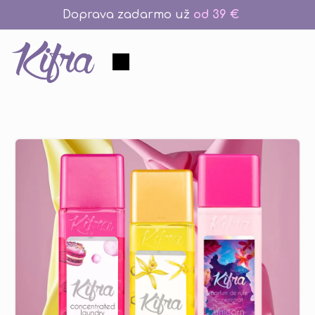
Prejsť
Doprava zadarmo už
od 39 €
na
obsah
Nákupný
košík