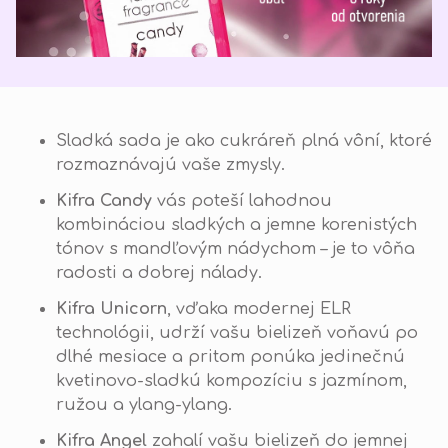
Sladká sada je ako cukráreň plná vôní, ktoré
rozmaznávajú vaše zmysly.
Kifra Candy
vás poteší lahodnou
kombináciou sladkých a jemne korenistých
tónov s mandľovým nádychom – je to vôňa
radosti a dobrej nálady.
Kifra Unicorn
, vďaka modernej ELR
technológii, udrží vašu bielizeň voňavú po
dlhé mesiace a pritom ponúka jedinečnú
kvetinovo-sladkú kompozíciu s jazmínom,
ružou a ylang-ylang.
Kifra Angel
zahalí vašu bielizeň do jemnej