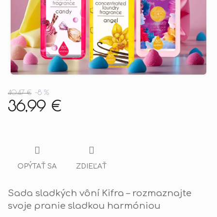
40,47 €
–8 %
36,99 €
Jednotková
cena:
OPÝTAŤ SA
ZDIEĽAŤ
Sada sladkých vôní Kifra – rozmaznajte
svoje pranie sladkou harmóniou