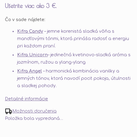
Ušetrite viac ako 3 €.
Čo v sade nájdete:
Kifra Candy
– jemne korenistá sladká vôňa s
mandľovými tónmi, ktorá prináša radosť a energiu
pri každom praní.
Kifra Unicorn
– jedinečná kvetinovo-sladká aróma s
jazmínom, ružou a ylang-ylang
Kifra Angel
– harmonická kombinácia vanilky a
jemných tónov, ktorá navodí pocit pokoja, útulnosti
a sladkej pohody.
Detailné informácie
Možnosti doručenia
Položka bola vypredaná…