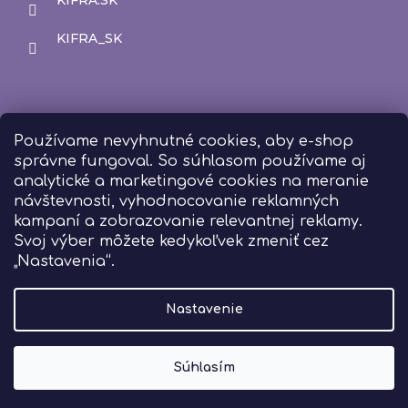
KIFRA.SK
KIFRA_SK
Používame nevyhnutné cookies, aby e-shop
správne fungoval. So súhlasom používame aj
analytické a marketingové cookies na meranie
návštevnosti, vyhodnocovanie reklamných
kampaní a zobrazovanie relevantnej reklamy.
Svoj výber môžete kedykoľvek zmeniť cez
„Nastavenia“.
Nastavenie
Súhlasím
Vytvoril Shoptet
Copyright 2026
Kifra
. Všetky práva vyhradené.
Upraviť
nastavenie cookies