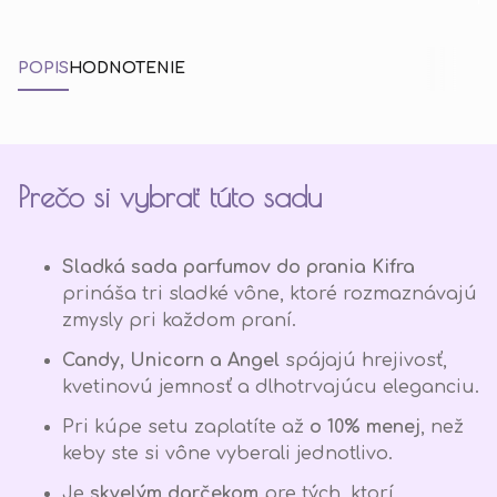
POPIS
HODNOTENIE
Prečo si vybrať túto sadu
Sladká sada parfumov do prania Kifra
prináša tri sladké vône, ktoré rozmaznávajú
zmysly pri každom praní.
Candy, Unicorn a Angel
spájajú hrejivosť,
kvetinovú jemnosť a dlhotrvajúcu eleganciu.
Pri kúpe setu zaplatíte až
o 10% menej
, než
keby ste si vône vyberali jednotlivo.
Je
skvelým darčekom
pre tých, ktorí