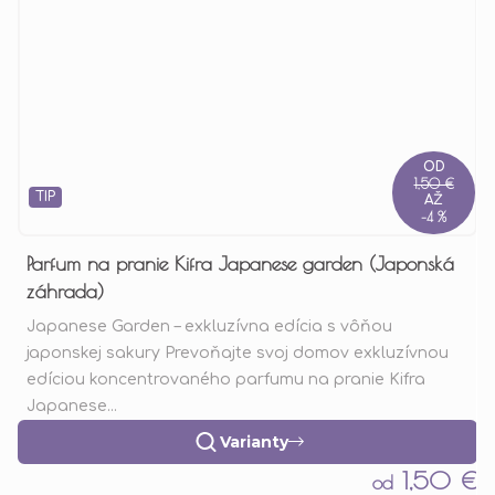
OD
1,50 €
TIP
AŽ
–4 %
Parfum na pranie Kifra Japanese garden (Japonská
záhrada)
Japanese Garden – exkluzívna edícia s vôňou
japonskej sakury Prevoňajte svoj domov exkluzívnou
edíciou koncentrovaného parfumu na pranie Kifra
Japanese...
Varianty
1,50 €
od