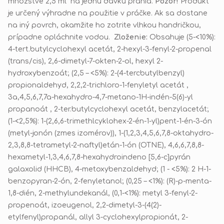
množstve 2,5 ml na jednu dávku prania.
Pozor!
Produkt
je určený výhradne na použitie v práčke. Ak sa dostane
na iný povrch, okamžite ho zotrite vlhkou handričkou,
prípadne opláchnite vodou.
Zloženie:
Obsahuje (5-<10%):
4-tert.butylcyclohexyl acetát, 2-hexyl-3-fenyl-2-propenal
(trans/cis), 2,6-dimetyl-7-okten-2-ol, hexyl 2-
hydroxybenzoát; (2,5 – <5%): 2-(4-tercbutylbenzyl)
propionaldehyd, 2,2,2-trichloro-1-fenyletyl acetát ,
3a,4,5,6,7,7a-hexahydro-4,7-metano-1H-indén-5(6)-yl
propanoát , 2-ter.butylcyclohexyl acetát,
benzylacetát;
(1-<2,5%): 1-(2,6,6-trimethlcyklohex-2-én-1-yl)pent-1-én-3-ón
(metyl-jonón (zmes izomérov)),
1-(1,2,3,4,5,6,7,8-oktahydro-
2,3,8,8-tetrametyl-2-naftyl)etán-1-ón (OTNE), 4,6,6,7,8,8-
hexametyl-1,3,4,6,7,8-hexahydroindeno [5,6-c]pyrán
galaxolid (HHCB), 4-metoxybenzaldehyd; (1 - <5%): 2 H-1-
benzopyran-2-ón,
2-fenyletanol; (0,25 – <1%):
(R)-p-menta-
1,8-dién, 2-methylundekanál, (0,1-<1%): metyl 3-fenyl-2-
propenoát, izoeugenol, 2,2-dimetyl-3-(4(2)-
etylfenyl)propanál, allyl 3-cyclohexylpropionát, 2-