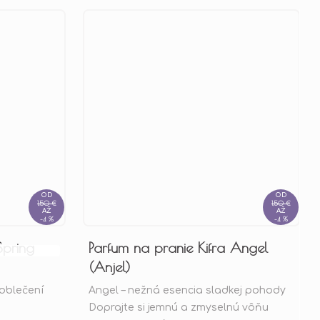
OD
OD
1,50 €
1,50 €
AŽ
AŽ
–4 %
–4 %
Spring
Parfum na pranie Kifra Angel
Priemerné
(Anjel)
hodnotenie
 oblečení
Angel – nežná esencia sladkej pohody
produktu
Doprajte si jemnú a zmyselnú vôňu
je