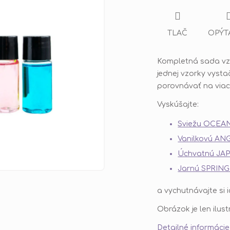
TLAČ
OPÝT
Kompletná sada vz
jednej vzorky vysta
porovnávať na viac
Vyskúšajte:
Sviežu OCEAN
Vanilkovú ANG
Úchvatnú JA
Jarnú SPRING
a vychutnávajte si 
Obrázok je len ilus
Detailné informácie