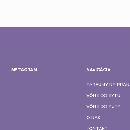
Z
á
INSTAGRAM
NAVIGÁCIA
p
PARFUMY NA PRAN
ä
VÔNE DO BYTU
t
VÔNE DO AUTA
O NÁS
i
KONTAKT