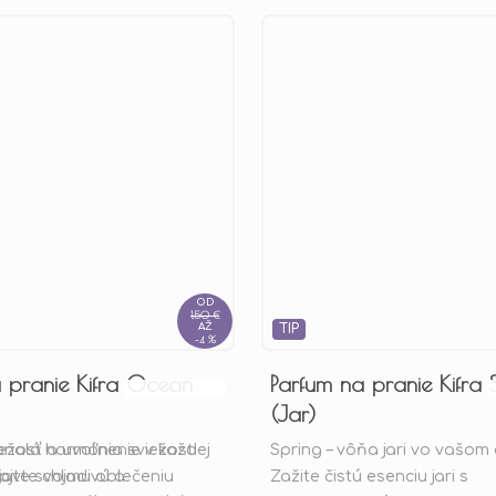
OD
1,50 €
AŽ
TIP
–4 %
 pranie Kifra Ocean
Parfum na pranie Kifra 
Priemerné
(Jar)
hodnotenie
konalá harmónia sviežosti
ežosť a uvoľnenie v každej
Spring – vôňa jari vo vašom
produktu
ajte svojmu oblečeniu
avte chladivú a
Zažite čistú esenciu jari s
je