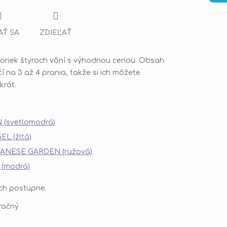
AŤ SA
ZDIEĽAŤ
oriek štyroch vôní s výhodnou cenou. Obsah
čí na 3 až 4 prania, takže si ich môžete
krát.
 (svetlomodrá)
EL (žltá)
PANESE GARDEN (ružová)
 (modrá)
ich postupne.
tračný