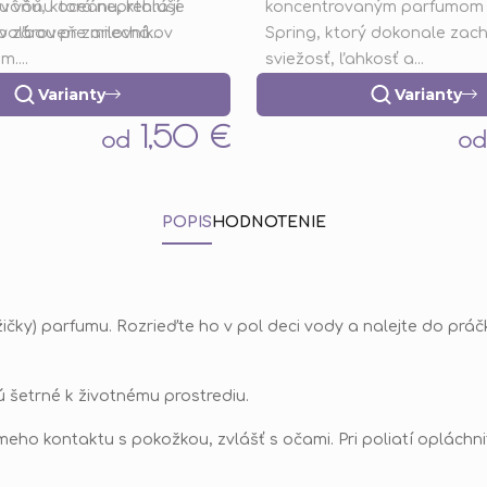
 vôňu, ktorá neprehluší
u vôňu oceánu, ktorá je
koncentrovaným parfumom 
5,0
o zároveň zanechá...
voľbou pre milovníkov
Spring, ktorý dokonale zac
z
m....
sviežosť, ľahkosť a...
5
hviezdičiek.
Varianty
Varianty
1,50 €
od
od
POPIS
HODNOTENIE
yžičky) parfumu. Rozrieďte ho v pol deci vody a nalejte do práč
ú šetrné k životnému prostrediu.
meho kontaktu s pokožkou, zvlášť s očami. Pri poliatí opláchn