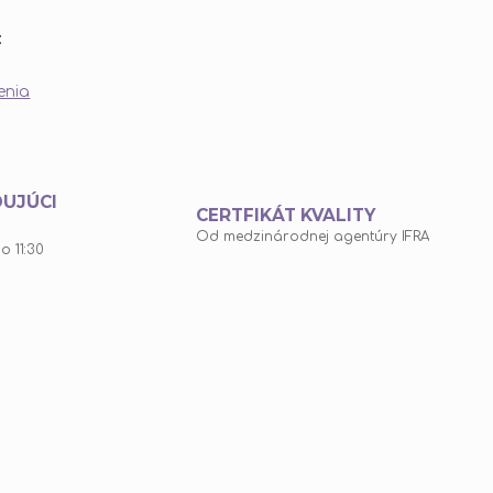
:
enia
DUJÚCI
CERTFIKÁT KVALITY
Od medzinárodnej agentúry IFRA
o 11:30