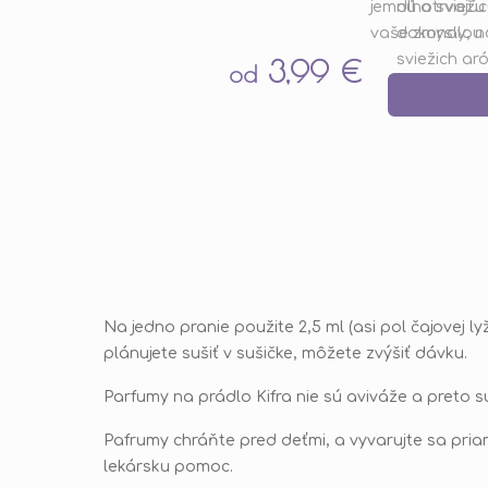
jemnú a sviežu
dlhotrvajúc
5,0
vaše zmysly, n
dokonalou 
z
sviežich aró
3,99 €
5
od
hviezdičiek.
Na jedno pranie použite 2,5 ml (asi pol čajovej l
plánujete sušiť v sušičke, môžete zvýšiť dávku.
Parfumy na prádlo Kifra nie sú aviváže a preto s
Pafrumy chráňte pred deťmi, a vyvarujte sa pria
lekársku pomoc.