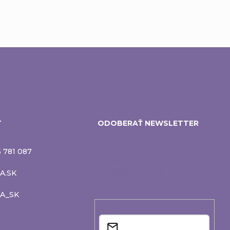
T
ODOBERAŤ NEWSLETTER
Vložte svoj e-mail a my Vám
 781 087
budeme zasielať informácie o
A.SK
nových produktoch na našom e-
shope.
RA_SK
Email