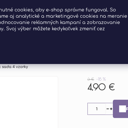
Doprava zadarmo už
od 39 €
utné cookies, aby e-shop správne fungoval. So
me aj analytické a marketingové cookies na meranie
hodnocovanie reklamných kampaní a zobrazovanie
my. Svoj výber môžete kedykoľvek zmeniť cez
adať
sk sada 4 vzorky
6 €
–18 %
4,90 €
Jednotková
cena: