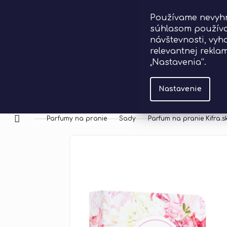
Prejsť
Používame nevyhn
na
súhlasom používa
obsah
návštevnosti, vy
relevantnej rekla
„Nastavenia“.
Hľ
Nastavenie
Parfumy na pranie
Sady
Parfum na pranie Kifra.
Domov