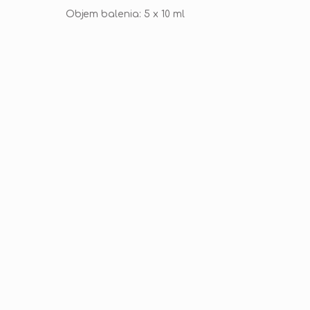
Objem balenia: 5 x 10 ml
40,47 €
–8 %
Parfum na pranie Kifra.sk - sada
Parfum na 
troch najpredávanejších vôní
(Rýdzy živ
Sada najpredáv