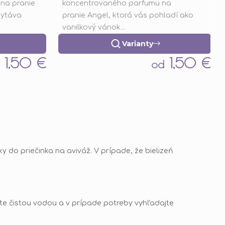
na pranie
koncentrovaného parfumu na
5,0
hytáva
pranie Angel, ktorá vás pohladí ako
z
vanilkový vánok...
5
hviezdičiek.
Varianty
1,50 €
1,50 €
od
ky do priečinka na aviváž. V prípade, že bielizeň
ite čistou vodou a v prípade potreby vyhľadajte