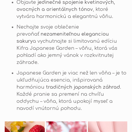
Objavte
jedinečné spojenie kvetinových,
ovocných a orientálnych tónov
, ktoré
vytvára harmonickú a elegantnú vôňu.
Nechajte svoje oblečenie
prevoňať
nezameniteľnou eleganciou
sakury
a vychutnajte si limitovanú edíciu
Kifra Japanese Garden – vôňu, ktorá vás
pohladí ako jemný vánok v rozkvitnutej
záhrade.
Japanese Garden je viac než len vôňa – je to
ukľudňujúca esencia, inšpirovaná
harmóniou
tradičných japonských záhrad
.
Každé pranie sa premení na chvíľu
oddychu – vôňa, ktorá upokojí myseľ a
navodí vnútornú pohodu.