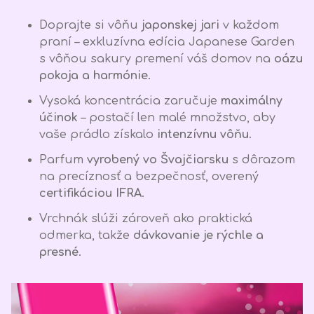
Doprajte si vôňu
japonskej jari
v každom
praní – exkluzívna edícia Japanese Garden
s vôňou sakury premení váš domov na
oázu
pokoja a harmónie
.
Vysoká koncentrácia zaručuje
maximálny
účinok
– postačí len malé množstvo, aby
vaše prádlo získalo
intenzívnu vôňu
.
Parfum
vyrobený vo Švajčiarsku
s dôrazom
na precíznosť a bezpečnosť, overený
certifikáciou IFRA
.
Vrchnák slúži zároveň ako praktická
odmerka, takže
dávkovanie je rýchle a
presné
.