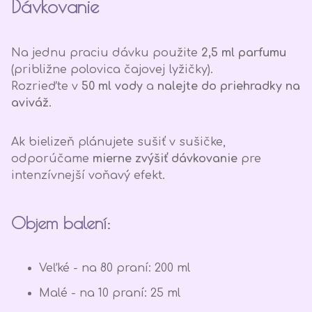
Dávkovanie
Na jednu praciu dávku použite
2,5 ml parfumu
(približne polovica čajovej lyžičky).
Rozrieďte v
50 ml vody
a
nalejte do priehradky na
aviváž
.
Ak bielizeň plánujete sušiť v sušičke,
odporúčame
mierne zvýšiť dávkovanie
pre
intenzívnejší voňavý efekt.
Objem balení:
Veľké - na 80 praní: 200 ml
Malé - na 10 praní: 25 ml