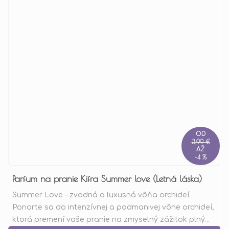
OD
3,99 €
AŽ
–4 %
Parfum na pranie Kifra Summer love (Letná láska)
Summer Love – zvodná a luxusná vôňa orchideí
Ponorte sa do intenzívnej a podmanivej vône orchideí,
ktorá premení vaše pranie na zmyselný zážitok plný...