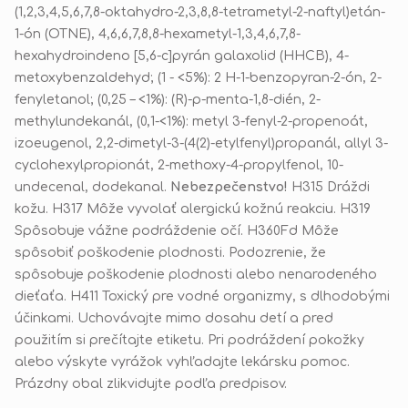
(1,2,3,4,5,6,7,8-oktahydro-2,3,8,8-tetrametyl-2-naftyl)etán-
1-ón (OTNE), 4,6,6,7,8,8-hexametyl-1,3,4,6,7,8-
hexahydroindeno [5,6-c]pyrán galaxolid (HHCB), 4-
metoxybenzaldehyd; (1 - <5%): 2 H-1-benzopyran-2-ón,
2-
fenyletanol; (0,25 – <1%):
(R)-p-menta-1,8-dién, 2-
methylundekanál, (0,1-<1%): metyl 3-fenyl-2-propenoát,
izoeugenol, 2,2-dimetyl-3-(4(2)-etylfenyl)propanál, allyl 3-
cyclohexylpropionát, 2-methoxy-4-propylfenol, 10-
undecenal, dodekanal.
Nebezpečenstvo!
H315 Dráždi
kožu. H317 Môže vyvolať alergickú kožnú reakciu. H319
Spôsobuje vážne podráždenie očí. H360Fd Môže
spôsobiť poškodenie plodnosti. Podozrenie, že
spôsobuje poškodenie plodnosti alebo nenarodeného
dieťaťa. H411 Toxický pre vodné organizmy, s dlhodobými
účinkami. Uchovávajte mimo dosahu detí a pred
použitím si prečítajte etiketu. Pri podráždení pokožky
alebo výskyte vyrážok vyhľadajte lekársku pomoc.
Prázdny obal zlikvidujte podľa predpisov.