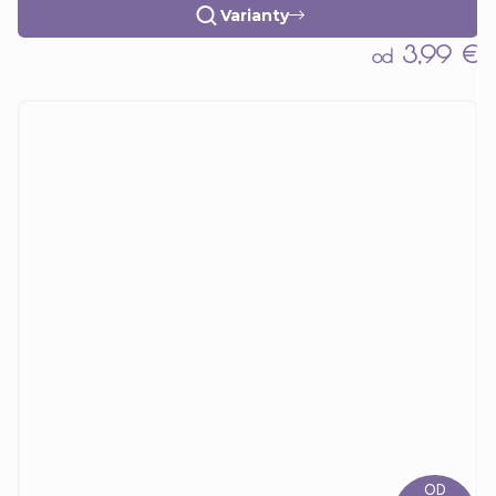
Varianty
3,99 €
od
OD