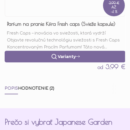
3,99 €
AŽ
–4 %
Parfum na pranie Kifra Fresh caps (Svieže kapsule)
Fresh Caps – inovácia vo sviežosti, ktorá vydrží
Objavte revolučnú technológiu sviežosti s Fresh Caps
Koncentrovaným Pracím Parfumom! Táto nová...
Varianty
3,99 €
od
POPIS
HODNOTENIE (2)
Prečo si vybrať Japanese Garden