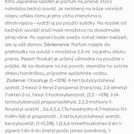
Kifra Japanese Garden je parfum na pranie, ktorý
nahrádza bežnú aviváž. Je vyrobený na báze vonných
olejov, vďaka čomu je jeho vôňa intenzívna a
dlhotrvajúca – vydrží aj po použití sušičky. Na rozdiel od
bežných aviváží stačí malé množstvo na dosiahnutie
silnej vône. Po vypraní bude sviežo voňať nielen bielizeň,
ale aj váš domov.
Dávkovanie:
Parfum nalejte do
priehradky na aviváž v množstve 2,5 ml na jednu dávku
prania.
Pozor!
Produkt je určený výhradne na použitie v
práčke. Ak sa dostane na iný povrch, okamžite ho zotrite
vlhkou handričkou, prípadne opláchnite vodou.
Zloženie:
Obsahuje (5-<10%): 4-tert.butylcyclohexyl
acetát, 2-hexyl-3-fenyl-2-propenal (trans/cis), 2,6-dimetyl-
7-okten-2-ol, hexyl 2-hydroxybenzoát; (2,5 – <5%): 2-(4-
tercbutylbenzyl) propionaldehyd, 2,2,2-trichloro-1-
fenyletyl acetát , 3a,4,5,6,7,7a-hexahydro-4,7-metano-1H-
indén-5(6)-yl propanoát , 2-ter.butylcyclohexyl acetát,
benzylacetát; (1-<2,5%): 1-(2,6,6-trimethlcyklohex-2-én-1-
yl)pent-1-én-3-ón (metyl-jonón (zmes izomérov)),
1-