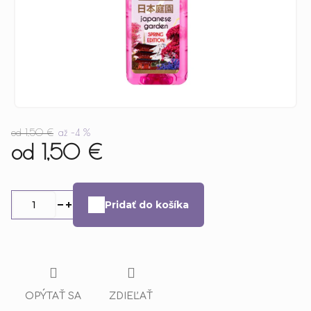
od 1,50 €
až –4 %
od
1,50 €
Jednotková
cena:
Pridať do košíka
OPÝTAŤ SA
ZDIEĽAŤ