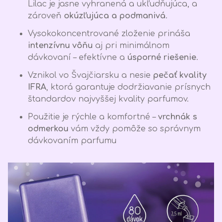
Lilac je jasne vyhranená a ukľudňujúca, a
zároveň
okúzľujúca a podmanivá
.
Vysokokoncentrované zloženie prináša
intenzívnu vôňu
aj pri minimálnom
dávkovaní – efektívne a
úsporné riešenie
.
Vznikol vo Švajčiarsku a nesie
pečať kvality
IFRA
, ktorá garantuje dodržiavanie prísnych
štandardov najvyššej kvality parfumov.
Použitie je rýchle a komfortné –
vrchnák s
odmerkou
vám vždy pomôže so správnym
dávkovaním parfumu