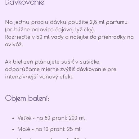
Dávkovanie
Na jednu praciu dávku použite
2,5 ml parfumu
(približne polovica čajovej lyžičky).
Rozrieďte v
50 ml vody
a
nalejte do priehradky na
aviváž
.
Ak bielizeň plánujete sušiť v sušičke,
odporúčame
mierne zvýšiť dávkovanie
pre
intenzívnejší voňavý efekt.
Objem balení:
Veľké - na 80 praní: 200 ml
Malé - na 10 praní: 25 ml