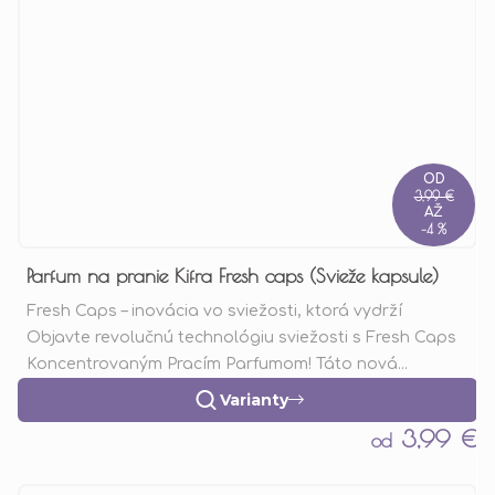
OD
3,99 €
AŽ
–4 %
Parfum na pranie Kifra Fresh caps (Svieže kapsule)
Fresh Caps – inovácia vo sviežosti, ktorá vydrží
Objavte revolučnú technológiu sviežosti s Fresh Caps
Koncentrovaným Pracím Parfumom! Táto nová...
Varianty
3,99 €
od