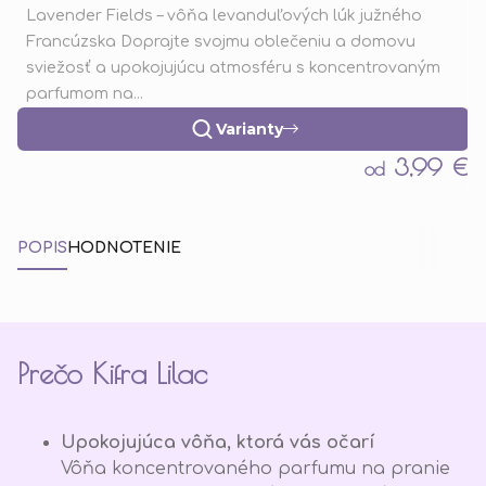
Lavender Fields – vôňa levanduľových lúk južného
Francúzska Doprajte svojmu oblečeniu a domovu
sviežosť a upokojujúcu atmosféru s koncentrovaným
parfumom na...
Varianty
3,99 €
od
POPIS
HODNOTENIE
Prečo Kifra Lilac
Upokojujúca vôňa, ktorá vás očarí
Vôňa koncentrovaného parfumu na pranie