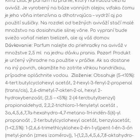
Kifra Lilac je parfum na pranie, ktorý nahrádza bežnú
aviváž. Je vyrobený na báze vonných olejov, vďaka čomu
je jeho vôňa intenzívna a dlhotrvajúca – vydrží aj po
použití sušičky. Na rozdiel od bežných aviváží stačí malé
množstvo na dosiahnutie silnej vône. Po vypraní bude
sviežo voňať nielen bielizeň, ale aj váš domov.
Dávkovanie:
Parfum nalejte do priehradky na aviváž v
množstve 2,5 ml na jednu dávku prania.
Pozor!
Produkt
je určený výhradne na použitie v práčke. Ak sa dostane
na iný povrch, okamžite ho zotrite vlhkou handričkou,
prípadne opláchnite vodou.
Zloženie:
Obsahuje (5-<10%):
4-tert.butylcyclohexyl acetát, 2-hexyl-3-fenyl-2-propenal
(trans/cis), 2,6-dimetyl-7-okten-2-ol, hexyl 2-
hydroxybenzoát; (2,5 – <5%): 2-(4-tercbutylbenzyl)
propionaldehyd, 2,2,2-trichloro-1-fenyletyl acetát ,
3a,4,5,6,7,7a-hexahydro-4,7-metano-1H-indén-5(6)-yl
propanoát , 2-ter.butylcyclohexyl acetát,
benzylacetát;
(1-<2,5%): 1-(2,6,6-trimethlcyklohex-2-én-1-yl)pent-1-én-3-ón
(metyl-jonón (zmes izomérov)),
1-(1,2,3,4,5,6,7,8-oktahydro-