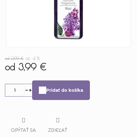
od 3,99 €
až –4 %
od
3,99 €
Jednotková
cena:
Pridať do košíka
OPÝTAŤ SA
ZDIEĽAŤ