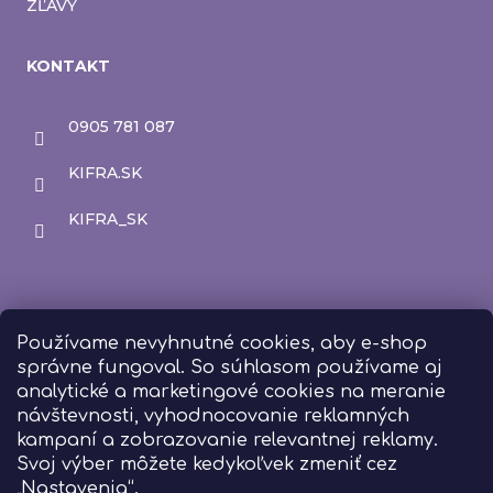
ZĽAVY
KONTAKT
0905 781 087
KIFRA.SK
KIFRA_SK
Používame nevyhnutné cookies, aby e-shop
správne fungoval. So súhlasom používame aj
analytické a marketingové cookies na meranie
návštevnosti, vyhodnocovanie reklamných
kampaní a zobrazovanie relevantnej reklamy.
Svoj výber môžete kedykoľvek zmeniť cez
„Nastavenia“.