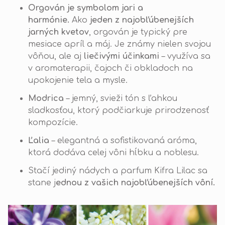
Orgován je symbolom jari a
harmónie.
Ako
jeden z najobľúbenejších
jarných kvetov
, orgován je typický pre
mesiace apríl a máj. Je známy nielen svojou
vôňou, ale aj
liečivými účinkami
– využíva sa
v aromaterapii, čajoch či obkladoch na
upokojenie tela a mysle.
Modrica
– jemný, svieži tón s ľahkou
sladkosťou, ktorý podčiarkuje prirodzenosť
kompozície.
Ľalia
– elegantná a sofistikovaná aróma,
ktorá dodáva celej vôni hĺbku a noblesu.
Stačí jediný nádych a parfum Kifra Lilac sa
stane j
ednou z vašich najobľúbenejších vôní.