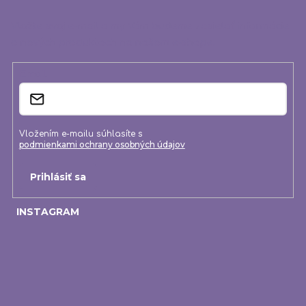
p
ä
Vložte svoj e-mail a my Vám budeme zasielať informácie
o nových produktoch na našom e-shope.
t
i
Email
e
Vložením e-mailu súhlasíte s
podmienkami ochrany osobných údajov
Prihlásiť sa
INSTAGRAM