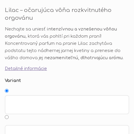
Lilac – očarujúca vôňa rozkvitnutého
orgovánu
Nechajte sa uniesť
intenzívnou a vznešenou vôňou
orgovánu
, ktorá vás pohltí pri každom praní!
Koncentrovaný parfum na pranie Lilac zachytáva
podstatu tejto nádhernej jarnej kvetiny a prenesie do
vášho domova jej
nezameniteľnú, dlhotrvajúcu arómu
.
Detailné informácie
Variant