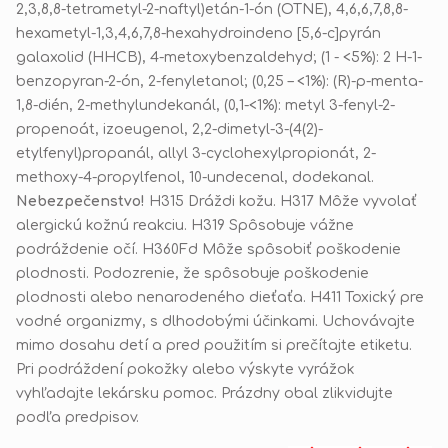
2,3,8,8-tetrametyl-2-naftyl)etán-1-ón (OTNE), 4,6,6,7,8,8-
hexametyl-1,3,4,6,7,8-hexahydroindeno [5,6-c]pyrán
galaxolid (HHCB), 4-metoxybenzaldehyd; (1 - <5%): 2 H-1-
benzopyran-2-ón,
2-fenyletanol; (0,25 – <1%):
(R)-p-menta-
1,8-dién, 2-methylundekanál, (0,1-<1%): metyl 3-fenyl-2-
propenoát, izoeugenol, 2,2-dimetyl-3-(4(2)-
etylfenyl)propanál, allyl 3-cyclohexylpropionát, 2-
methoxy-4-propylfenol, 10-undecenal, dodekanal.
Nebezpečenstvo!
H315 Dráždi kožu. H317 Môže vyvolať
alergickú kožnú reakciu. H319 Spôsobuje vážne
podráždenie očí. H360Fd Môže spôsobiť poškodenie
plodnosti. Podozrenie, že spôsobuje poškodenie
plodnosti alebo nenarodeného dieťaťa. H411 Toxický pre
vodné organizmy, s dlhodobými účinkami. Uchovávajte
mimo dosahu detí a pred použitím si prečítajte etiketu.
Pri podráždení pokožky alebo výskyte vyrážok
vyhľadajte lekársku pomoc. Prázdny obal zlikvidujte
podľa predpisov.