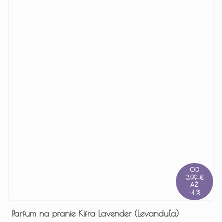
OD
3,99 €
AŽ
–4 %
Parfum na pranie Kifra Lavender (Levanduľa)