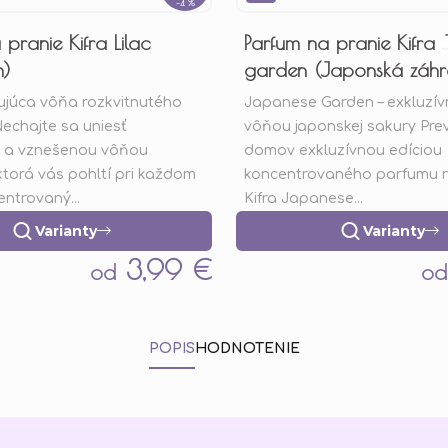
–4 %
pranie Kifra Lilac
Parfum na pranie Kifra
n)
garden (Japonská záh
rujúca vôňa rozkvitnutého
Japanese Garden – exkluzív
echajte sa uniesť
vôňou japonskej sakury Pre
u a vznešenou vôňou
domov exkluzívnou edíciou
torá vás pohltí pri každom
koncentrovaného parfumu n
entrovaný...
Kifra Japanese...
Varianty
Varianty
3,99 €
od
od
POPIS
HODNOTENIE