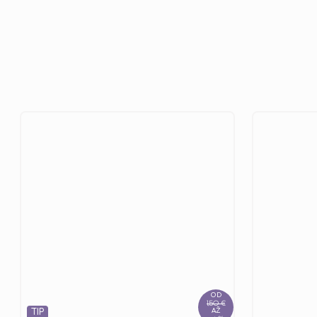
OD
1,50 €
TIP
AŽ