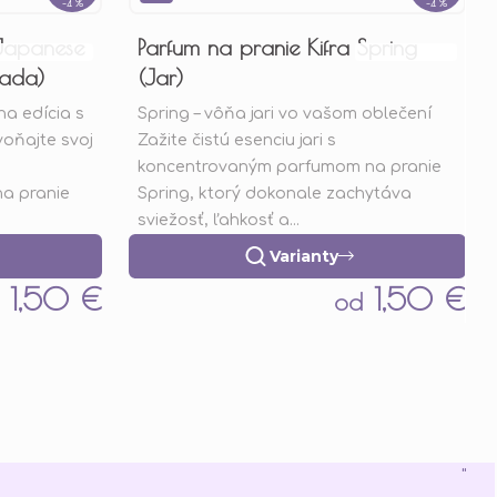
–4 %
–4 %
 Japanese
Parfum na pranie Kifra Spring
Priemerné
Priemerné
rada)
(Jar)
hodnotenie
hodnotenie
na edícia s
Spring – vôňa jari vo vašom oblečení
produktu
produktu
voňajte svoj
Zažite čistú esenciu jari s
je
je
koncentrovaným parfumom na pranie
5,0
5,0
a pranie
Spring, ktorý dokonale zachytáva
z
z
sviežosť, ľahkosť a...
5
5
hviezdičiek.
hviezdičiek.
Varianty
1,50 €
1,50 €
od
"