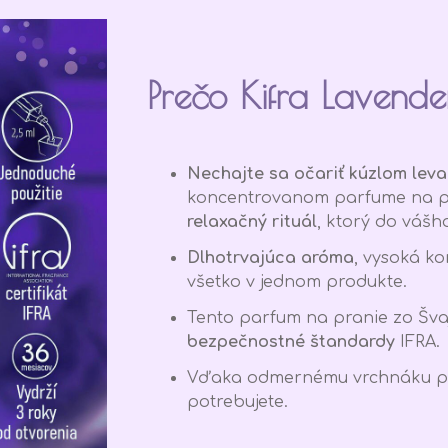
Prečo Kifra Lavende
Nechajte sa očariť kúzlom lev
koncentrovanom parfume na p
relaxačný rituál
, ktorý do váš
Dlhotrvajúca aróma
, vysoká ko
všetko v jednom produkte.
Tento parfum na pranie zo Šva
bezpečnostné štandardy
IFRA.
Vďaka odmernému vrchnáku pou
potrebujete.