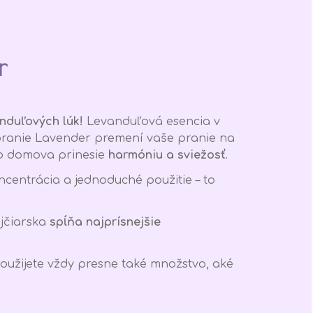
r
anduľových lúk!
Levanduľová esencia v
ranie Lavender
premení vaše pranie na
ho domova prinesie
harmóniu a sviežosť
.
ncentrácia a jednoduché použitie – to
jčiarska
spĺňa najprísnejšie
žijete vždy presne také množstvo, aké