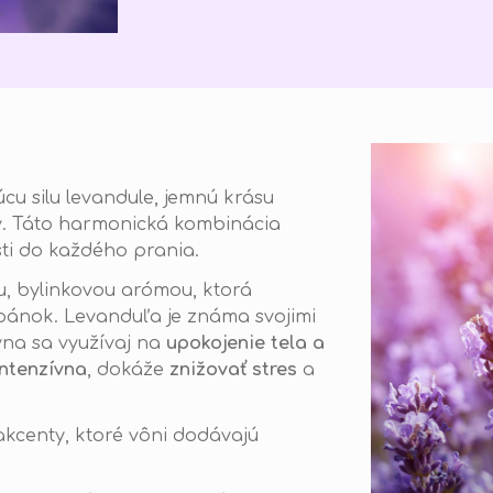
cu silu levandule, jemnú krásu
ty. Táto harmonická kombinácia
sti do každého prania.
ou, bylinkovou arómou, ktorá
spánok.
Levanduľa je známa svojimi
vna sa využívaj na
upokojenie tela a
intenzívna
, dokáže
znižovať stres
a
akcenty, ktoré vôni dodávajú