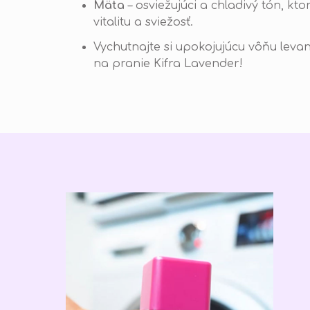
Mäta
– osviežujúci a chladivý tón, k
vitalitu a sviežosť.
Vychutnajte si upokojujúcu vôňu lev
na pranie Kifra Lavender!