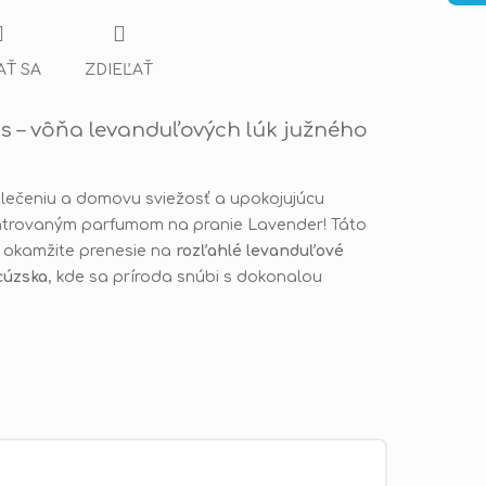
AŤ SA
ZDIEĽAŤ
s – vôňa levanduľových lúk južného
lečeniu a domovu sviežosť a upokojujúcu
ntrovaným parfumom na pranie Lavender! Táto
 okamžite prenesie na
rozľahlé levanduľové
cúzska
, kde sa príroda snúbi s dokonalou