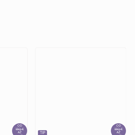
OD
OD
1,50 €
1,50 €
AŽ
TIP
AŽ