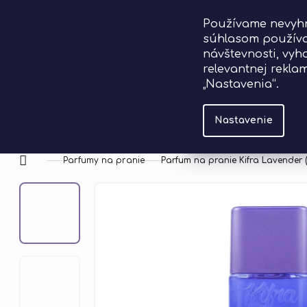
Prejsť
Používame nevyhn
na
súhlasom používa
obsah
návštevnosti, vy
relevantnej rekla
„Nastavenia“.
Hľ
Nastavenie
Parfumy na pranie
Parfum na pranie Kifra Lavender 
Domov