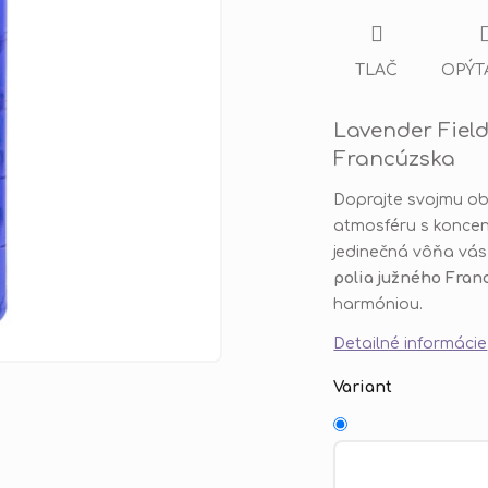
TLAČ
OPÝT
Lavender Field
Francúzska
Doprajte svojmu ob
atmosféru s konce
jedinečná vôňa vás
polia južného Fran
harmóniou.
Detailné informácie
Variant