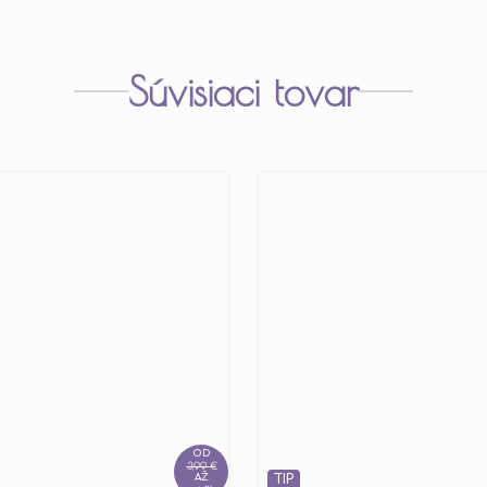
Súvisiaci tovar
OD
3,99 €
AŽ
TIP