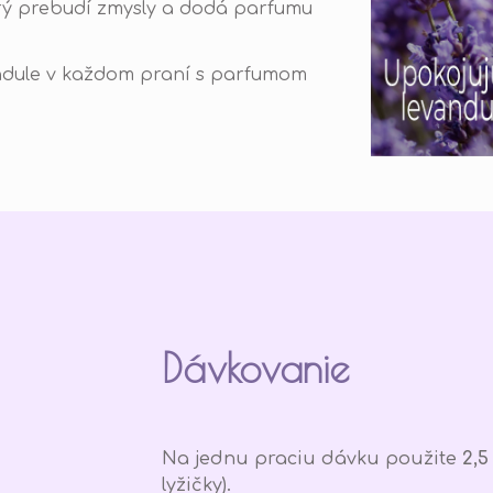
torý prebudí zmysly a dodá parfumu
andule v každom praní s parfumom
Dávkovanie
Na jednu praciu dávku použite
2,5
lyžičky).