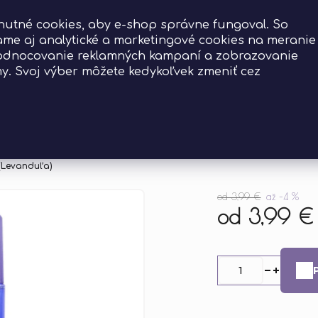
Doprava zadarmo už
od 39 €
utné cookies, aby e-shop správne fungoval. So
me aj analytické a marketingové cookies na meranie
hodnocovanie reklamných kampaní a zobrazovanie
my. Svoj výber môžete kedykoľvek zmeniť cez
adať
(Levanduľa)
od 3,99 €
až –4 %
od
3,99 €
Jednotková
cena: