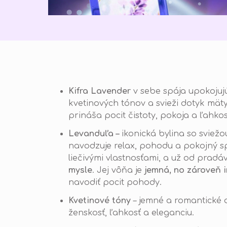
Kifra Lavender
v sebe spája upokojujú
kvetinových tónov a svieži dotyk mä
prináša pocit čistoty, pokoja a ľahko
Levanduľa –
ikonická bylina so sviež
navodzuje relax, pohodu a pokojný 
liečivými vlastnosťami, a už od pradá
mysle
. Jej vôňa je
jemná, no zároveň 
navodiť pocit pohody.
Kvetinové tóny
– jemné a romantické 
ženskosť, ľahkosť a eleganciu.