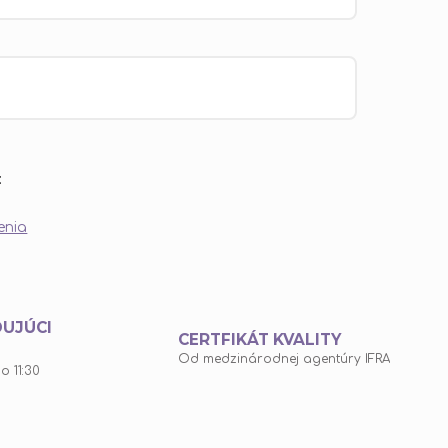
:
enia
DUJÚCI
CERTFIKÁT KVALITY
Od medzinárodnej agentúry IFRA
o 11:30