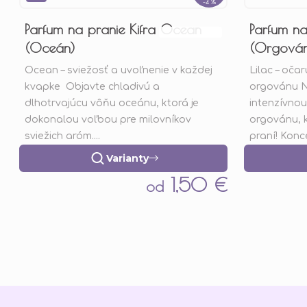
–4 %
Parfum na pranie Kifra Ocean
Parfum na 
Priemerné
(Oceán)
(Orgová
hodnotenie
Ocean – sviežosť a uvoľnenie v každej
Lilac – oča
produktu
kvapke Objavte chladivú a
orgovánu N
je
dlhotrvajúcu vôňu oceánu, ktorá je
intenzívno
5,0
dokonalou voľbou pre milovníkov
orgovánu, k
z
sviežich aróm....
praní! Konc
5
hviezdičiek.
Varianty
1,50 €
od